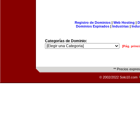
Registro de Dominios
|
Web Hosting
|
D
Dominios Expirados
|
Industrias
|
Indu
Categorías de Dominio:
[Pág. princi
** Precios expre
© 2002/2022 Solo10.com