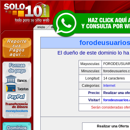
forodeusuario
El dueño de este dominio lo ha
Mayusculas:
FORODEUSUAR
Minusculas:
forodeusuarios.
Longitud:
14 caracteres
Categorias:
Internet
Precio:
Realizar una ofe
Visitar!
forodeusuarios
Serán consideradas ofer
Realizar una Oferta