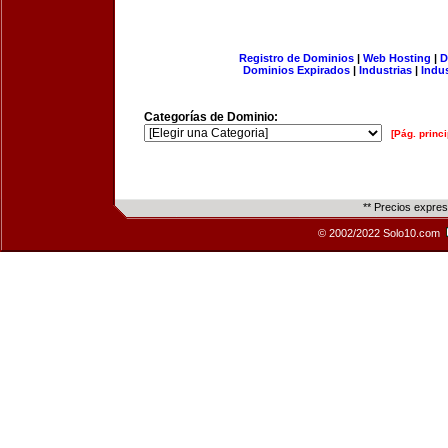
Registro de Dominios
|
Web Hosting
|
D
Dominios Expirados
|
Industrias
|
Indu
Categorías de Dominio:
[Pág. princi
** Precios expre
© 2002/2022 Solo10.com