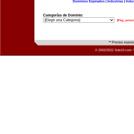
Dominios Expirados
|
Industrias
|
Indu
Categorías de Dominio:
[Pág. princi
** Precios expre
© 2002/2022 Solo10.com